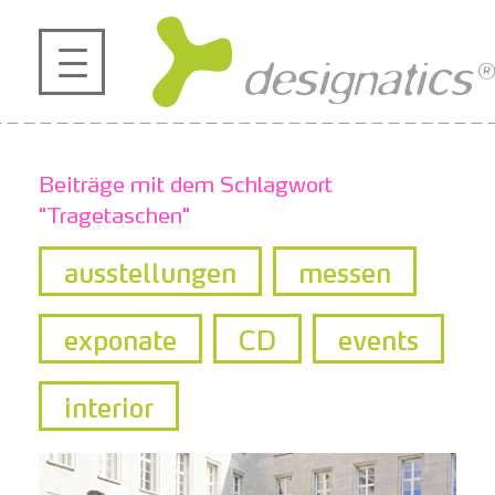
profil
projekte
Beiträge mit dem Schlagwort
kontakt
"Tragetaschen"
ausstellungen
messen
referenzen
exponate
CD
events
de
en
|
interior