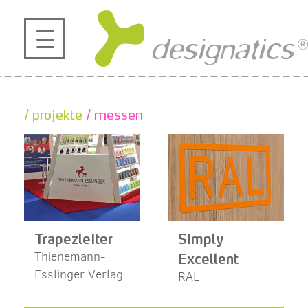
profil
projekte
/ projekte
/ messen
kontakt
referenzen
de
en
|
Trapezleiter
Simply
Excellent
Thienemann-
Esslinger Verlag
RAL