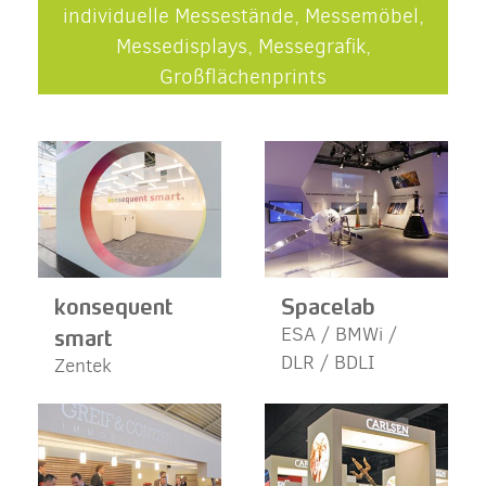
individuelle Messestände, Messemöbel,
Messedisplays, Messegrafik,
Großflächenprints
konsequent
Spacelab
smart
ESA / BMWi /
DLR / BDLI
Zentek