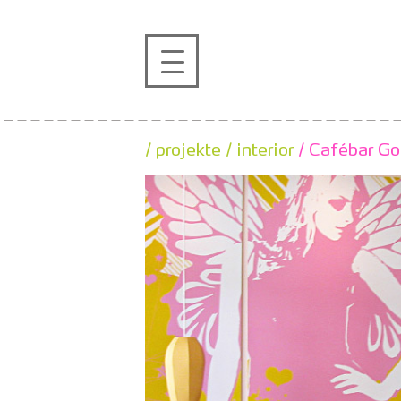
profil
projekte
/ projekte
/ interior
/ Cafébar Go
kontakt
referenzen
de
en
|