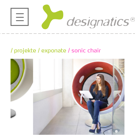
profil
projekte
/ projekte
/ exponate
/ sonic chair
kontakt
referenzen
de
en
|