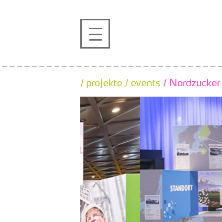
profil
projekte
/ projekte
/ events
/ Nordzucker
kontakt
referenzen
de
en
|