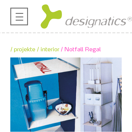
profil
projekte
/ projekte
/ interior
/ Notfall Regal
kontakt
referenzen
de
en
|