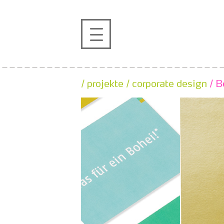
profil
projekte
/ projekte
/ corporate design
/ B
kontakt
referenzen
de
en
|