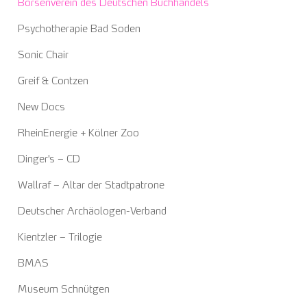
Börsenverein des Deutschen Buchhandels
Psychotherapie Bad Soden
Sonic Chair
Greif & Contzen
New Docs
RheinEnergie + Kölner Zoo
Dinger's – CD
Wallraf – Altar der Stadtpatrone
Deutscher Archäologen-Verband
Kientzler – Trilogie
BMAS
Museum Schnütgen