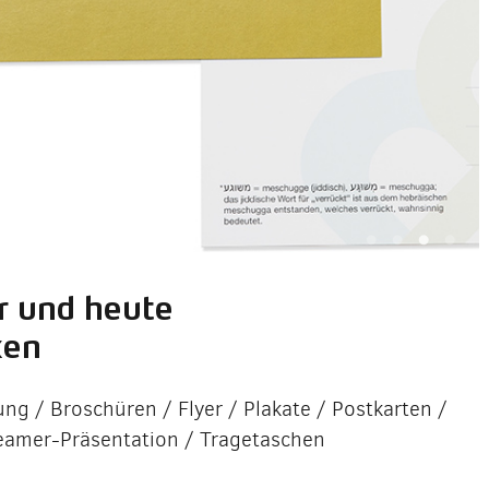
r und heute
ken
ng / Broschüren / Flyer / Plakate / Postkarten /
Beamer-Präsentation / Tragetaschen