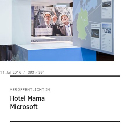
Veröffentlicht
Volle
11. Juli 2016
393 × 294
am
Größe
Beitragsnavigation
VERÖFFENTLICHT IN
Hotel Mama
Microsoft