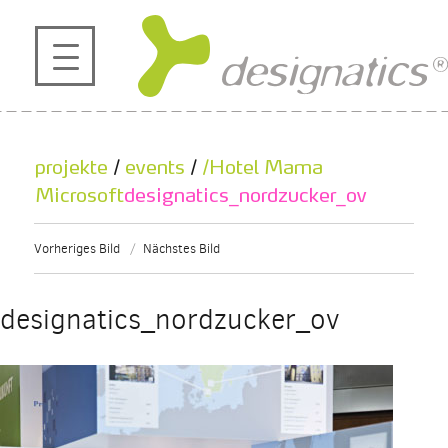
profil
projekte
projekte
/
events
/
/Hotel Mama
kontakt
Microsoft
designatics_nordzucker_ov
Vorheriges Bild
Nächstes Bild
referenzen
designatics_nordzucker_ov
de
en
|