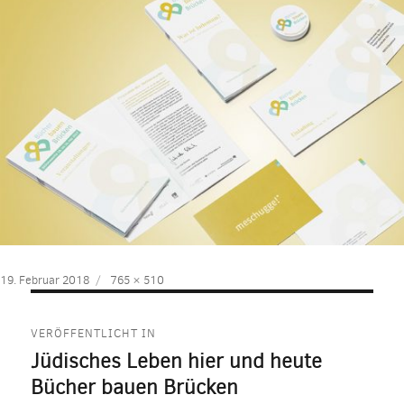
Veröffentlicht
Volle
19. Februar 2018
765 × 510
am
Größe
Beitragsnavigation
VERÖFFENTLICHT IN
Jüdisches Leben hier und heute
Bücher bauen Brücken