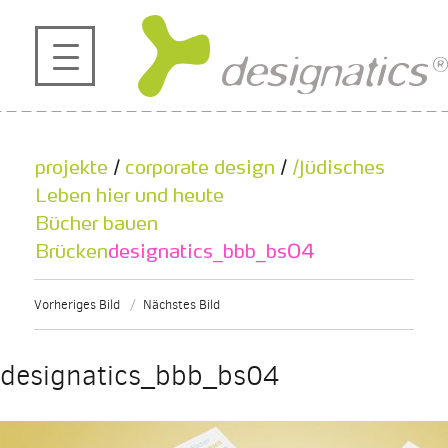
profil
projekte
projekte
/
corporate design
/
/Jüdisches
kontakt
Leben hier und heute
Bücher bauen
Brücken
designatics_bbb_bs04
referenzen
Vorheriges Bild
Nächstes Bild
de
en
|
designatics_bbb_bs04