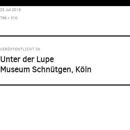
Veröffentlicht
23. Juli 2019
am
Volle
766 × 510
Größe
Beitragsnavigation
VERÖFFENTLICHT IN
Unter der Lupe
Museum Schnütgen, Köln