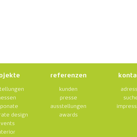
ojekte
referenzen
konta
tellungen
kunden
adres
essen
presse
such
ponate
ausstellungen
impres
rate design
awards
events
nterior