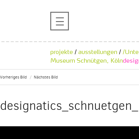
profil
projekte
projekte
/
ausstellungen
/
/Unte
kontakt
Museum Schnütgen, Köln
desig
Vorheriges Bild
Nächstes Bild
referenzen
de
en
designatics_schnuetgen_
|