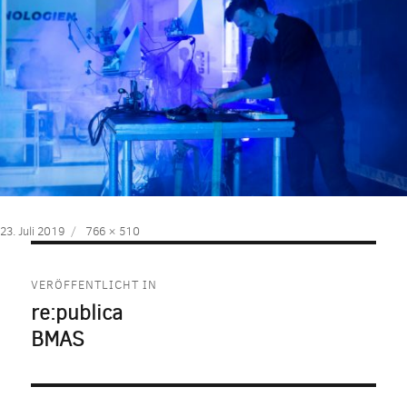
Veröffentlicht
Volle
23. Juli 2019
766 × 510
am
Größe
Beitragsnavigation
VERÖFFENTLICHT IN
re:publica
BMAS