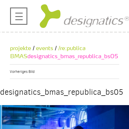
profil
projekte
projekte
/
events
/
/re:publica
kontakt
BMAS
designatics_bmas_republica_bs05
Vorheriges Bild
referenzen
designatics_bmas_republica_bs05
de
en
|