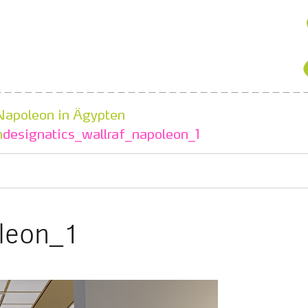
Napoleon in Ägypten
n
designatics_wallraf_napoleon_1
oleon_1