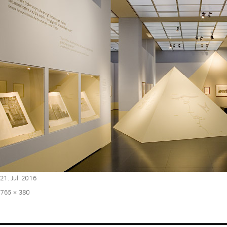
Veröffentlicht
21. Juli 2016
am
Volle
765 × 380
Größe