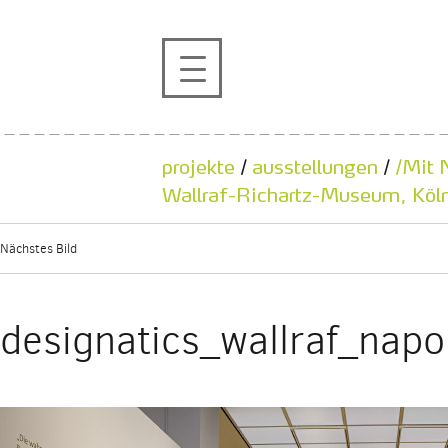
profil
projekte
projekte
/
ausstellungen
/
/Mit 
kontakt
Wallraf-Richartz-Museum, Köl
Nächstes Bild
referenzen
de
en
designatics_wallraf_nap
|