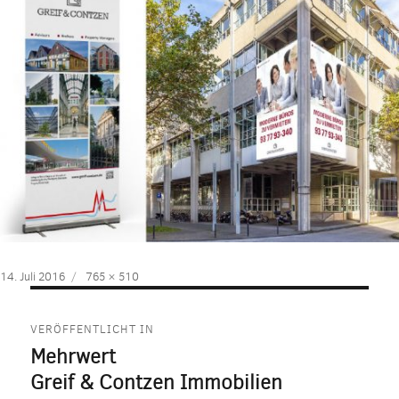
Veröffentlicht
Volle
14. Juli 2016
765 × 510
am
Größe
Beitragsnavigation
VERÖFFENTLICHT IN
Mehrwert
Greif & Contzen Immobilien