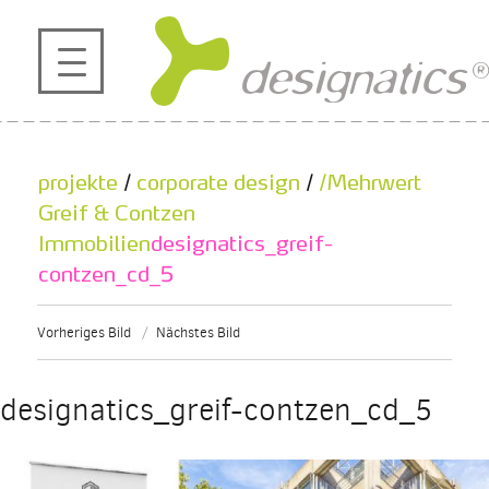
profil
projekte
projekte
/
corporate design
/
/Mehrwert
kontakt
Greif & Contzen
Immobilien
designatics_greif-
contzen_cd_5
referenzen
Vorheriges Bild
Nächstes Bild
de
en
|
designatics_greif-contzen_cd_5