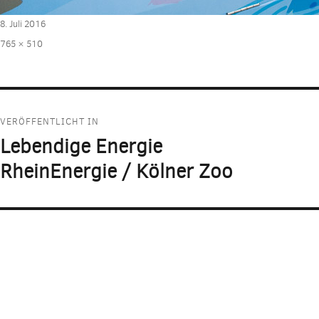
Veröffentlicht
8. Juli 2016
am
Volle
765 × 510
Größe
Beitragsnavigation
VERÖFFENTLICHT IN
Lebendige Energie
RheinEnergie / Kölner Zoo