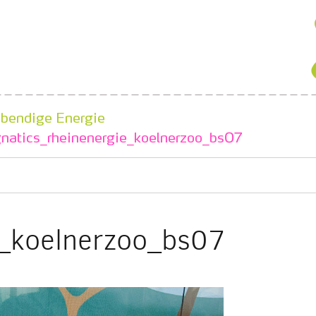
ebendige Energie
gnatics_rheinenergie_koelnerzoo_bs07
e_koelnerzoo_bs07