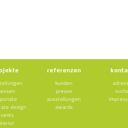
ojekte
referenzen
konta
tellungen
kunden
adres
essen
presse
such
ponate
ausstellungen
impres
rate design
awards
events
nterior