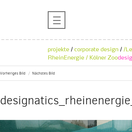
profil
projekte
projekte
/
corporate design
/
/L
kontakt
RheinEnergie / Kölner Zoo
desi
Vorheriges Bild
Nächstes Bild
referenzen
de
en
designatics_rheinenergi
|