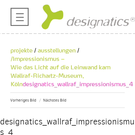
profil
projekte
projekte
/
ausstellungen
/
kontakt
/Impressionismus –
Wie das Licht auf die Leinwand kam
Wallraf-Richartz-Museum,
referenzen
Köln
designatics_wallraf_impressionismus_4
de
en
|
Vorheriges Bild
Nächstes Bild
designatics_wallraf_impressionismu
s_4