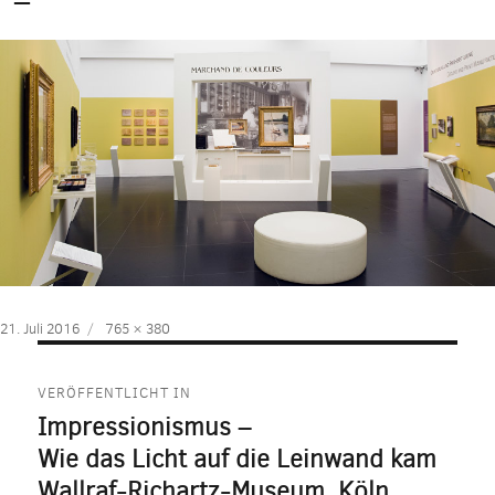
Veröffentlicht
Volle
21. Juli 2016
765 × 380
am
Größe
Beitragsnavigation
VERÖFFENTLICHT IN
Impressionismus –
Wie das Licht auf die Leinwand kam
Wallraf-Richartz-Museum, Köln