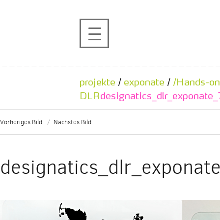
profil
projekte
projekte
/
exponate
/
/Hands-on
kontakt
DLR
designatics_dlr_exponate_
Vorheriges Bild
Nächstes Bild
referenzen
de
en
designatics_dlr_exponat
|