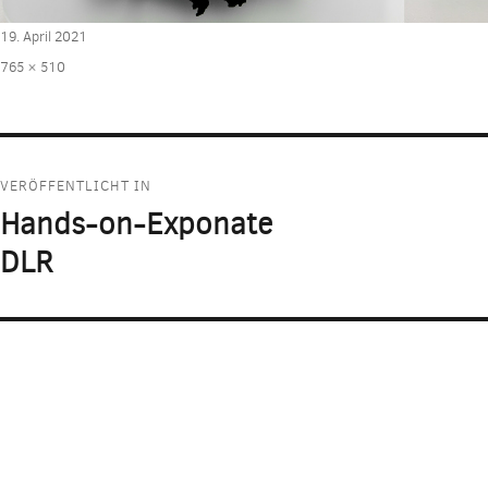
Veröffentlicht
19. April 2021
am
Volle
765 × 510
Größe
Beitragsnavigation
VERÖFFENTLICHT IN
Hands-on-Exponate
DLR