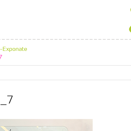
-Exponate
7
e_7