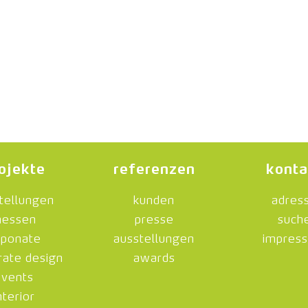
ojekte
referenzen
konta
tellungen
kunden
adres
essen
presse
such
ponate
ausstellungen
impres
rate design
awards
events
nterior