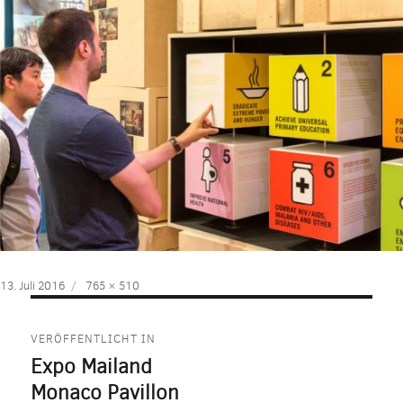
Veröffentlicht
Volle
13. Juli 2016
765 × 510
am
Größe
Beitragsnavigation
VERÖFFENTLICHT IN
Expo Mailand
Monaco Pavillon