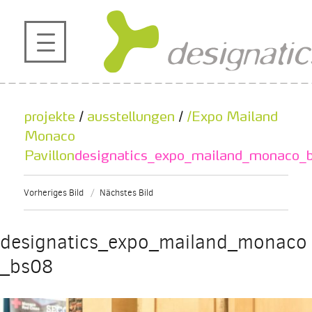
profil
projekte
projekte
/
ausstellungen
/
/Expo Mailand
kontakt
Monaco
Pavillon
designatics_expo_mailand_monaco_
referenzen
Vorheriges Bild
Nächstes Bild
de
en
|
designatics_expo_mailand_monaco
_bs08