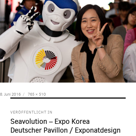
Veröffentlicht
Volle
8. Juni 2016
765 × 510
am
Größe
Beitragsnavigation
VERÖFFENTLICHT IN
Seavolution – Expo Korea
Deutscher Pavillon / Exponatdesign