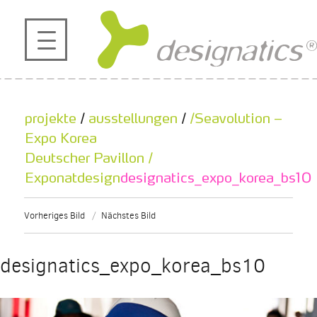
profil
projekte
projekte
/
ausstellungen
/
/Seavolution –
kontakt
Expo Korea
Deutscher Pavillon /
Exponatdesign
designatics_expo_korea_bs10
referenzen
Vorheriges Bild
Nächstes Bild
de
en
|
designatics_expo_korea_bs10