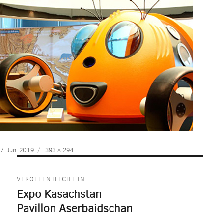
Veröffentlicht
Volle
7. Juni 2019
393 × 294
am
Größe
Beitragsnavigation
VERÖFFENTLICHT IN
Expo Kasachstan
Pavillon Aserbaidschan