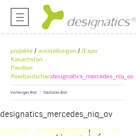
profil
projekte
projekte
/
ausstellungen
/
/Expo
kontakt
Kasachstan
Pavillon
Aserbaidschan
designatics_mercedes_niq_ov
referenzen
Vorheriges Bild
Nächstes Bild
de
en
|
designatics_mercedes_niq_ov