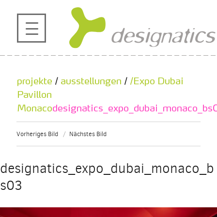
profil
projekte
projekte
/
ausstellungen
/
/Expo Dubai
kontakt
Pavillon
Monaco
designatics_expo_dubai_monaco_bs
referenzen
Vorheriges Bild
Nächstes Bild
de
en
|
designatics_expo_dubai_monaco_b
s03