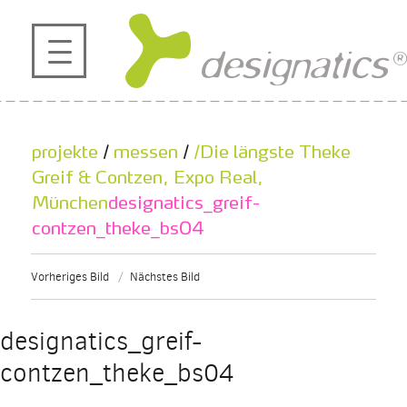
profil
projekte
projekte
/
messen
/
/Die längste Theke
kontakt
Greif & Contzen, Expo Real,
München
designatics_greif-
contzen_theke_bs04
referenzen
Vorheriges Bild
Nächstes Bild
de
en
|
designatics_greif-
contzen_theke_bs04