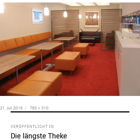
Veröffentlicht
Volle
21. Juli 2016
765 × 510
am
Größe
Beitragsnavigation
VERÖFFENTLICHT IN
Die längste Theke