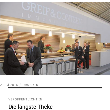
Veröffentlicht
Volle
21. Juli 2016
765 × 510
am
Größe
Beitragsnavigation
VERÖFFENTLICHT IN
Die längste Theke