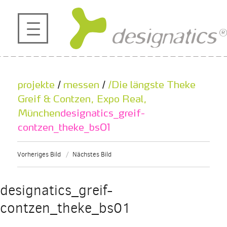
profil
projekte
projekte
/
messen
/
/Die längste Theke
kontakt
Greif & Contzen, Expo Real,
München
designatics_greif-
contzen_theke_bs01
referenzen
Vorheriges Bild
Nächstes Bild
de
en
|
designatics_greif-
contzen_theke_bs01