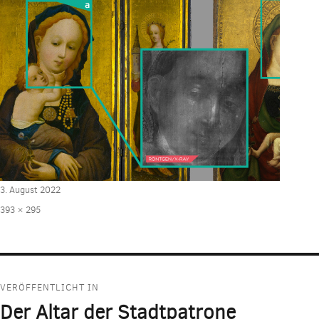
Veröffentlicht
3. August 2022
am
Volle
393 × 295
Größe
Beitragsnavigation
VERÖFFENTLICHT IN
Der Altar der Stadtpatrone