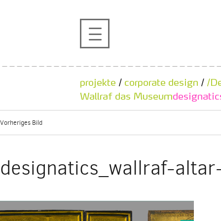
profil
projekte
projekte
/
corporate design
/
/De
kontakt
Wallraf das Museum
designatic
Vorheriges Bild
referenzen
de
en
designatics_wallraf-alta
|