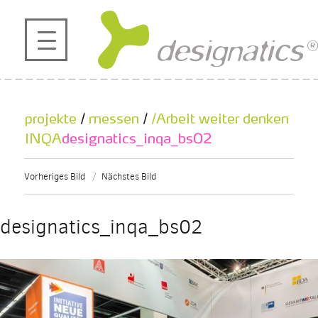
profil
projekte
projekte
/
messen
/
/Arbeit weiter denken
kontakt
INQA
designatics_inqa_bs02
Vorheriges Bild
Nächstes Bild
referenzen
designatics_inqa_bs02
de
en
|