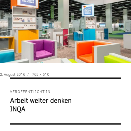
Veröffentlicht
Volle
2. August 2016
765 × 510
am
Größe
Beitragsnavigation
VERÖFFENTLICHT IN
Arbeit weiter denken
INQA